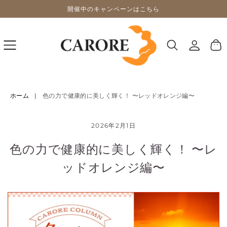
開催中のキャンペーンはこちら
スキッ
プする
ロ
カ
グ
ー
イ
ト
ン
ホーム
|
色の力で健康的に美しく輝く！ 〜レッドオレンジ編〜
2026年2月1日
色の力で健康的に美しく輝く！ 〜レ
ッドオレンジ編〜