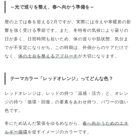
～光で巡りを整え、春へ向かう準備を～
暦の上では春を迎える2月ですが、実際には冷えや寒暖差の影
響を強く受ける季節です。また、冬特有の気候により曇りの
日が多く、日照時間も短いため、体の巡りや肌状態、気分ま
でが不安定になりがち。この時期は、外側からのケアだけで
なく、
体の土台を整えるアプローチ
が大切になります。
テーマカラー「レッドオレンジ」ってどんな色？
レッドオレンジは、レッドの持つ「温感・活力」と、オレン
ジの持つ「循環・回復」の要素をあわせ持つ、パワーの強い
色です。
冬にため込んだ緊張をゆるめながら、
春へ向かうためのエネ
ルギー循環
を促すイメージのカラーです。